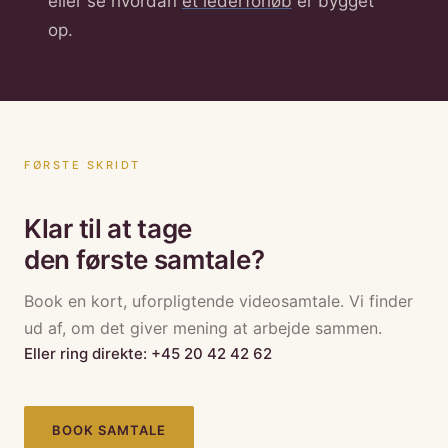
eller se hvordan
et lederforløb
er bygget
op.
FØRSTE SKRIDT
Klar til at tage
den første samtale?
Book en kort, uforpligtende videosamtale. Vi finder
ud af, om det giver mening at arbejde sammen.
Eller ring direkte: +45 20 42 42 62
BOOK SAMTALE